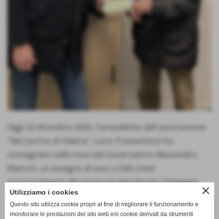
Oggi 22 dicembre 2020, il presidente dell'associazione
"Nel sorriso di Valeria", Lucio Tramentozzi ha
consegnato nelle mani del Governatore Alessandro
Mancini, un assegno di euro 2.500 come
riconoscimento alla nostra Fraternita per l'impegno
close
Utilizziamo i cookies
durante le Emergenze Sanitarie della Pandemia Covid
Questo sito utilizza cookie propri al fine di migliorare il funzionamento e
19. Il Magistrato ha deciso di destinare l'importo
monitorare le prestazioni del sito web e/o cookie derivati da strumenti