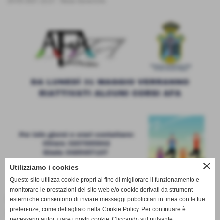
20-05-2021 22:21
-
News Generiche
close
Utilizziamo i cookies
Questo sito utilizza cookie propri al fine di migliorare il funzionamento e
monitorare le prestazioni del sito web e/o cookie derivati da strumenti
Lunedì 31 Maggio riprenderanno presso la Palestra
esterni che consentono di inviare messaggi pubblicitari in linea con le tue
preferenze, come dettagliato nella Cookie Policy. Per continuare è
della Fraternita di Misericordia di San Miniato Basso,
necessario autorizzare i nostri cookie. Cliccando sul pulsante