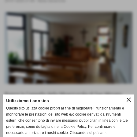
29-07-2020 21:44
-
News Generiche
Riapre la Cappella della Misericordia di San Miniato
close
Utilizziamo i cookies
Basso, chiusa dall'inizio di Marzo a causa del
Questo sito utilizza cookie propri al fine di migliorare il funzionamento e
Coronavirus e in osservanza delle disposizioni di legge
monitorare le prestazioni del sito web e/o cookie derivati da strumenti
riguardanti le Cappelle del Commiato, non è stato
esterni che consentono di inviare messaggi pubblicitari in linea con le tue
preferenze, come dettagliato nella Cookie Policy. Per continuare è
possibile fino ad oggi, l'uso di questo locale . La
necessario autorizzare i nostri cookie. Cliccando sul pulsante