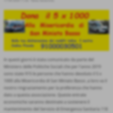
17-04-2020 11:26
-
News Generiche
In questi giorni è stata comunicato da parte del
Ministero delle Politiche Sociali che per l'anno 2019
sono state 915 le persone che hanno devoluto il 5 x
1000 alla Misericordia di San Miniato Basso ,a loro va il
nostro ringraziamento per la preferenza che hanno
dato a questa associazione. Queste entrate
economiche saranno destinate a sostenere il
mantenimento del Servizio di Emergenza Sanitaria 118