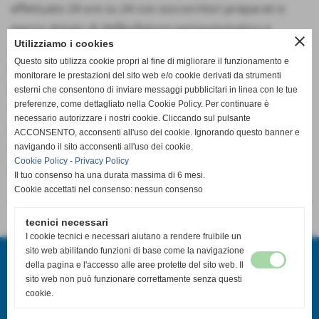
effettuato 24 ore su 24 con soccorritori preparati e
mezzo dotato di defibrillatore semiautomatico e
close
Utilizziamo i cookies
migliorando altri servizi per la popolazione.
Questo sito utilizza cookie propri al fine di migliorare il funzionamento e
Ringraziamo quindi chi ha devoluto alla Misericordia il
monitorare le prestazioni del sito web e/o cookie derivati da strumenti
suo 5 x 1000 scrivendo sulla dichiarazione dei redditi il
esterni che consentono di inviare messaggi pubblicitari in linea con le tue
preferenze, come dettagliato nella Cookie Policy. Per continuare è
codice fiscale 91000030501 e tutti quelli che lo
necessario autorizzare i nostri cookie. Cliccando sul pulsante
vorranno fare in futuro.. Ricorda che a Te non costa
ACCONSENTO, acconsenti all'uso dei cookie. Ignorando questo banner e
niente , per la Misericordia di San Miniato Basso vale
navigando il sito acconsenti all'uso dei cookie.
Cookie Policy
-
Privacy Policy
molto . Grazie e che Dio ve ne renda merito
Il tuo consenso ha una durata massima di 6 mesi.
Cookie accettati nel consenso: nessun consenso
<< precedente
successivo >>
tecnici necessari
I cookie tecnici e necessari aiutano a rendere fruibile un
Misericordia San Miniato Basso o.d.v
sito web abilitando funzioni di base come la navigazione
Piazza V: Cuoco - San Miniato Basso (Pi)
della pagina e l'accesso alle aree protette del sito web. Il
sito web non può funzionare correttamente senza questi
P.I. 01607830500
cookie.
Tel. 0571/419455