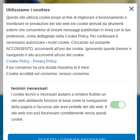
close
Utilizziamo i cookies
Questo sito utilizza cookie propri al fine di migliorare il funzionamento e
monitorare le prestazioni del sito web e/o cookie derivati da strumenti
esterni che consentono di inviare messaggi pubblicitari in linea con le tue
preferenze, come dettagliato nella Cookie Policy. Per continuare è
necessario autorizzare i nostri cookie. Cliccando sul pulsante
ACCONSENTO, acconsenti all'uso dei cookie. Ignorando questo banner e
navigando il sito acconsenti all'uso dei cookie.
Cookie Policy
-
Privacy Policy
Il tuo consenso ha una durata massima di 6 mesi.
Cookie accettati nel consenso: nessun consenso
ALTRE PAGINE
tecnici necessari
Invia
I cookie tecnici e necessari aiutano a rendere fruibile un
Misericordia San Miniato Basso o.d.v
sito web abilitando funzioni di base come la navigazione
Piazza V: Cuoco - San Miniato Basso (Pi)
della pagina e l'accesso alle aree protette del sito web. Il
sito web non può funzionare correttamente senza questi
P.I. 01607830500
cookie.
Tel. 0571/419455
misericordiasmb@libero.it